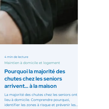
4 min de lecture
Maintien à domicile et logement
Pourquoi la majorité des
chutes chez les seniors
arrivent… à la maison
La majorité des chutes chez les seniors ont
lieu à domicile. Comprendre pourquoi,