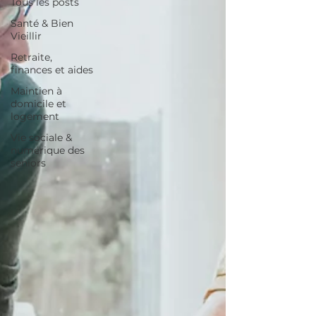
Tous les posts
Santé & Bien
Vieillir
Retraite,
finances et aides
Maintien à
domicile et
logement
Vie sociale &
numérique des
seniors