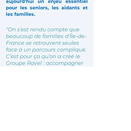
l’adaptation du logement est
aujourd’hui un enjeu essentiel
pour les seniors, les aidants et
les familles.
"On s’est rendu compte que
beaucoup de familles d'Île-de-
France se retrouvent seules
face à un parcours compliqué.
C’est pour ça qu’on a créé le
Groupe Ravel : accompagner
chaque étape, du diagnostic
du logement jusqu’aux
travaux, en restant vraiment
présents."
— Les fondateurs du Groupe
Ravel