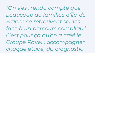
les familles.
"On s’est rendu compte que
beaucoup de familles d'Île-de-
France se retrouvent seules
face à un parcours compliqué.
C’est pour ça qu’on a créé le
Groupe Ravel : accompagner
chaque étape, du diagnostic
du logement jusqu’aux
travaux, en restant vraiment
présents."
— Les fondateurs du Groupe
Ravel
Sur ce blog, nous partageons des
informations fiables pour
comprendre les aménagements