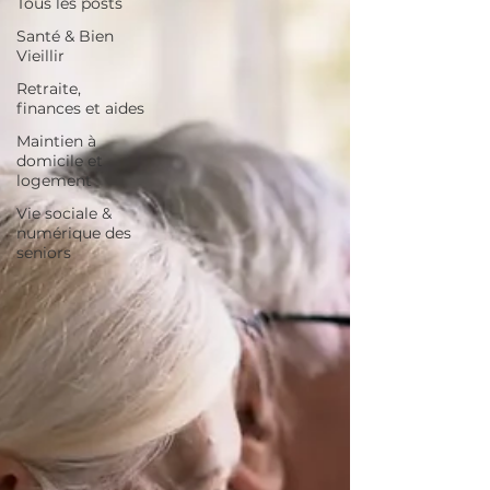
Tous les posts
Santé & Bien
Vieillir
Retraite,
finances et aides
Maintien à
domicile et
logement
Vie sociale &
numérique des
seniors