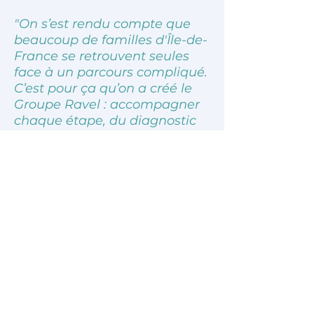
les familles.
"On s’est rendu compte que
beaucoup de familles d'Île-de-
France se retrouvent seules
face à un parcours compliqué.
C’est pour ça qu’on a créé le
Groupe Ravel : accompagner
chaque étape, du diagnostic
du logement jusqu’aux
travaux, en restant vraiment
présents."
— Les fondateurs du Groupe
Ravel
Sur ce blog, nous partageons des
informations fiables pour
comprendre les aménagements